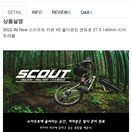
DETAIL
INFO
REVIEW
0
Q&A
0
상품설명
2022 All New 스카우트 카본 V2 올마운틴 엔듀로 27.5 140mm 리어
트래블