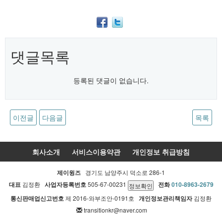
댓글목록
등록된 댓글이 없습니다.
이전글
다음글
목록
회사소개
서비스이용약관
개인정보 취급방침
제이윙즈
경기도 남양주시 덕소로 286-1
대표
김정환
사업자등록번호
505-67-00231
전화
010-8963-2679
통신판매업신고번호
제 2016-와부조안-0191호
개인정보관리책임자
김정환
transitionkr@naver.com