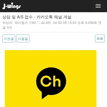
상담 및 A/S 접수 - 카카오톡 채널 개설
작성자
제이윙즈
(182.♡.42.65)
24-02-05 14:53
조회
9,056회
댓
글
0건
이전글
다음글
목록
본문