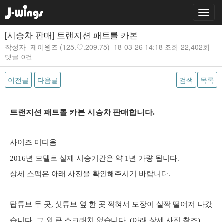
[시승차 판매] 트랜지션 패트롤 카본
작성자
제이윙즈
(125.♡.209.75)
18-03-26 14:18
조회
22,402회
댓글
0건
이전글
다음글
검색
목록
본문
트랜지션 패트롤 카본 시승차 판매합니다.
사이즈 미디움
2016년 모델로 실제 시승기간은 약 1년
가량 됩니다.
상세 스팩은 아래 사진을 확인해주시기 바랍니다.
탑튜브 두 곳
, 싯튜브 옆 한 곳 찍혀서 도장이 살짝 떨어져 나갔
습니다. 그
외 큰 스크래치 없습니다. (아래 상세 사진 참조)