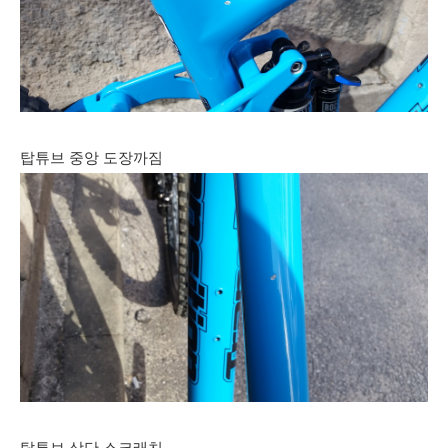
탑튜브 중앙 도장까짐