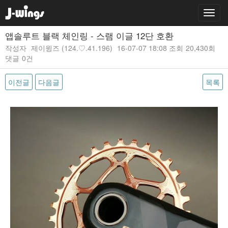
앱솔루트 블랙 체인링 - 스램 이글 12단 호환
작성자
제이윙즈
(124.♡.41.196)
16-07-07 18:08
조회
20,430회
댓글
0건
이전글
다음글
목록
본문