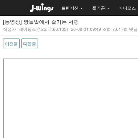
트랜지션
폴리곤
애니모즈
[동영상] 짱돌밭에서 즐기는 서핑
작성자
제이윙즈
(125.♡.66.133)
20-08-31 09:49
조회
7,617회
댓글
이전글
다음글
본문