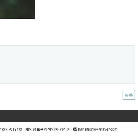
목록
부조안-0191호
개인정보관리책임자
김정환
transitionkr@naver.com