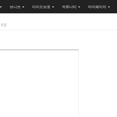
브니쓰
다이드브로
커뮤니티
마이페이지
0건