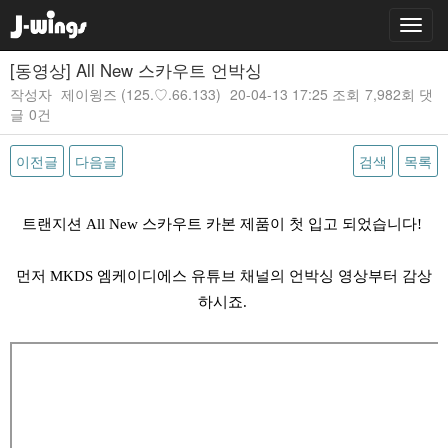
[동영상] All New 스카우트 언박싱
작성자
제이윙즈
(125.♡.66.133)
20-04-13 17:25
조회
7,982회
댓
글
0건
이전글
다음글
검색
목록
본문
트랜지션 All New 스카우트 카본 제품이 첫 입고 되었습니다!
먼저 MKDS 엠케이디에스 유튜브 채널의 언박싱 영상부터 감상
하시죠.